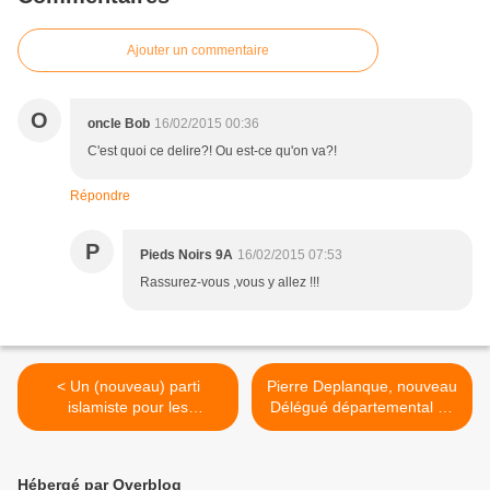
Ajouter un commentaire
O
oncle Bob
16/02/2015 00:36
C'est quoi ce delire?! Ou est-ce qu'on va?!
Répondre
P
Pieds Noirs 9A
16/02/2015 07:53
Rassurez-vous ,vous y allez !!!
< Un (nouveau) parti
Pierre Deplanque, nouveau
islamiste pour les
Délégué départemental du
départementales
Parti de la France pour la
Charente >
Hébergé par Overblog