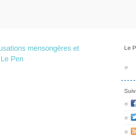
cusations mensongères et
Le P
 Le Pen
Suiv