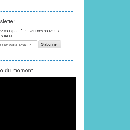
letter
z-vous pour être averti des nouveaux
s publiés.
éo du moment