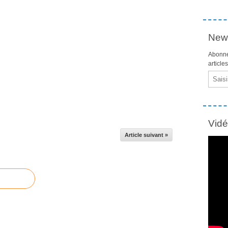
News
Abonne
article
Email
Vid
Article suivant »