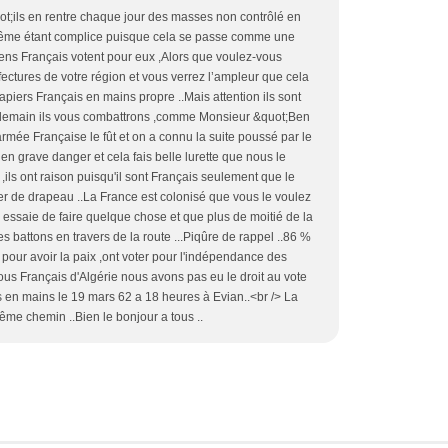
uot;ils en rentre chaque jour des masses non contrôlé en
même étant complice puisque cela se passe comme une
oyens Français votent pour eux ,Alors que voulez-vous
éfectures de votre région et vous verrez l’ampleur que cela
papiers Français en mains propre ..Mais attention ils sont
,demain ils vous combattrons ,comme Monsieur &quot;Ben
armée Française le fût et on a connu la suite poussé par le
n grave danger et cela fais belle lurette que nous le
,ils ont raison puisqu'il sont Français seulement que le
er de drapeau ..La France est colonisé que vous le voulez
 essaie de faire quelque chose et que plus de moitié de la
s battons en travers de la route ...Piqûre de rappel ..86 %
pour avoir la paix ,ont voter pour l'indépendance des
ous Français d'Algérie nous avons pas eu le droit au vote
s en mains le 19 mars 62 a 18 heures à Evian..<br /> La
me chemin ..Bien le bonjour a tous ..