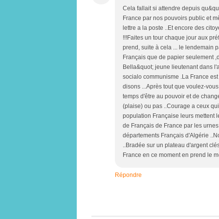
Cela fallait si attendre depuis qu&q
France par nos pouvoirs public et 
lettre a la poste ..Et encore des cit
!!!Faites un tour chaque jour aux pr
prend, suite à cela ... le lendemain 
Français que de papier seulement 
Bella&quot; jeune lieutenant dans l'
socialo communisme .La France est e
disons ...Après tout que voulez-vous 
temps d'être au pouvoir et de chang
(plaise) ou pas ..Courage a ceux qui
population Française leurs mettent le
de Français de France par les urnes 
départements Français d'Algérie ..N
..Bradée sur un plateau d'argent clé
France en ce moment en prend le mê
Répondre