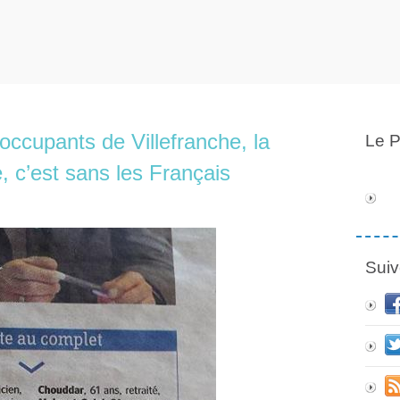
occupants de Villefranche, la
Le P
e, c’est sans les Français
Suiv