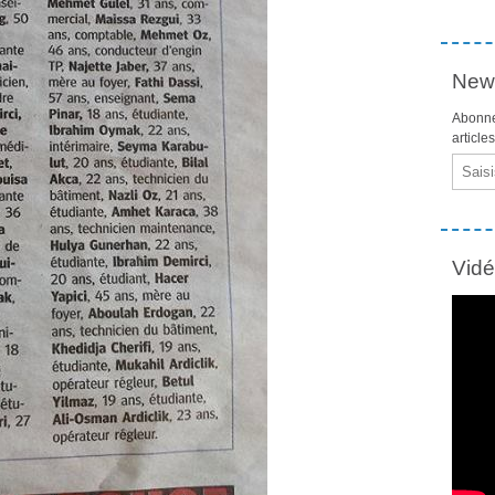
News
Abonne
article
Email
Vid