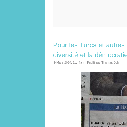
Pour les Turcs et autres 
diversité et la démocrati
9 Mars 2014, 11:44am
|
Publié par Thomas Joly