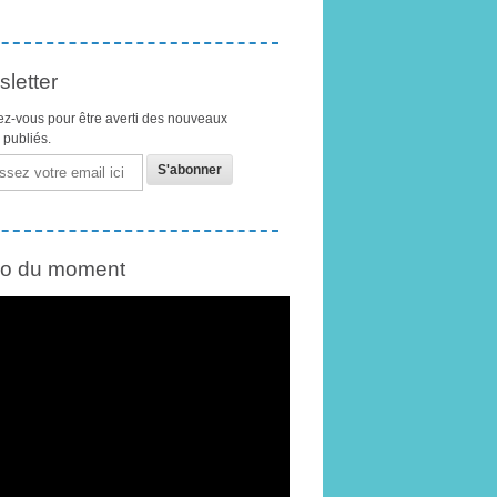
letter
z-vous pour être averti des nouveaux
s publiés.
éo du moment