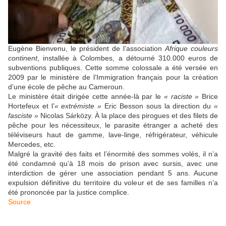
Eugène Bienvenu, le président de l’association
Afrique couleurs
continent
, installée à Colombes, a détourné 310.000 euros de
subventions publiques. Cette somme colossale a été versée en
2009 par le ministère de l’Immigration français pour la création
d’une école de pêche au Cameroun.
Le ministère était dirigée cette année-là par le
« raciste »
Brice
Hortefeux et l’
« extrémiste »
Eric Besson sous la direction du
«
fasciste »
Nicolas Sárközy. À la place des pirogues et des filets de
pêche pour les nécessiteux, le parasite étranger a acheté des
téléviseurs haut de gamme, lave-linge, réfrigérateur, véhicule
Mercedes, etc.
Malgré la gravité des faits et l’énormité des sommes volés, il n’a
été condamné qu’à 18 mois de prison avec sursis, avec une
interdiction de gérer une association pendant 5 ans. Aucune
expulsion définitive du territoire du voleur et de ses familles n’a
été prononcée par la justice complice.
Source