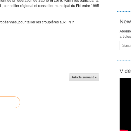
ent de la fédération de Saône et Loire. Parmi les participants,
 , conseiller régional et conseiller municipal du FN entre 1995
News
uropéennes, pour tailler les croupières aux FN ?
Abonne
article
Email
Vid
Article suivant »