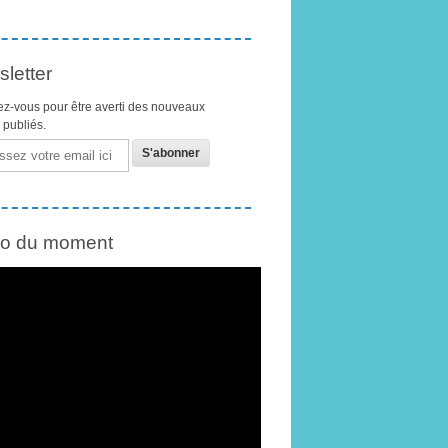
letter
z-vous pour être averti des nouveaux
s publiés.
éo du moment