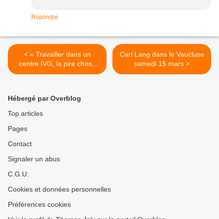
Répondre
< « Travailler dans un
Carl Lang dans le Vaucluse
centre IVG, la pire chose
samedi 15 mars >
que j’ai faite dans ma vie »
Hébergé par Overblog
Top articles
Pages
Contact
Signaler un abus
C.G.U.
Cookies et données personnelles
Préférences cookies