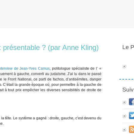
t présentable ? (par Anne Kling)
Le P
nterview de Jean-Yves Camus
, politologue spécialiste de l’
«
litiquement à gauche, converti au judaïsme. J’ai lu dans le passé
le Front National, ce parti de fachos, d’antisémites, danger
es. C’était la grande époque où, pour permettre à la gauche de
Suiv
lait à tout prix empêcher les diverses sensibilités de droite de
r la tête. Le système a gagné : droite, gauche, c’est devenu du
ne.