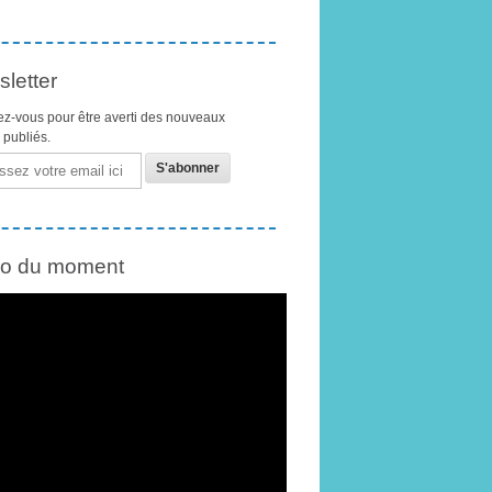
letter
z-vous pour être averti des nouveaux
s publiés.
éo du moment