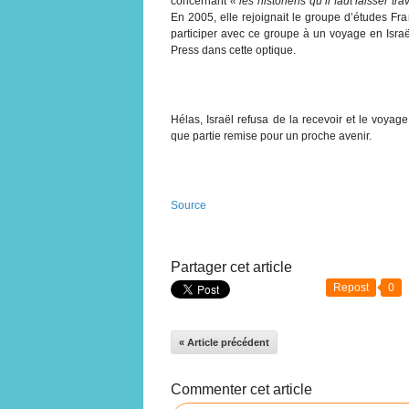
concernant
« les historiens qu’il faut laisser trav
En 2005, elle rejoignait le groupe d’études F
participer avec ce groupe à un voyage en Isra
Press dans cette optique.
Hélas, Israël refusa de la recevoir et le voya
que partie remise pour un proche avenir.
Source
Partager cet article
Repost
0
« Article précédent
Commenter cet article