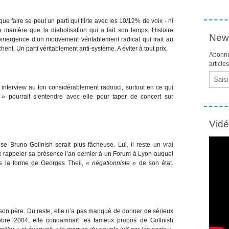
ue faire se peut un parti qui flirte avec les 10/12% de voix - ni
re manière que la diabolisation qui a fait son temps. Histoire
News
’émergence d’un mouvement véritablement radical qui irait au
ent. Un parti véritablement anti-système. A éviter à tout prix.
Abonne
article
Email
te interview au ton considérablement radouci, surtout en ce qui
 »
pourrait s’entendre avec elle pour taper de concert sur
Vid
e Bruno Gollnish serait plus fâcheuse. Lui, il reste un vrai
e rappeler sa présence l’an dernier à un Forum à Lyon auquel
us la forme de Georges Theil,
« négationniste »
de son état.
son père. Du reste, elle n’a pas manqué de donner de sérieux
obre 2004, elle condamnait les fameux propos de Gollnish