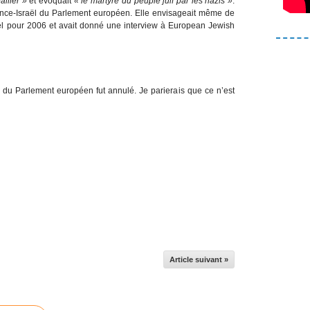
ailler »
et évoquait
« le martyre du peuple juif par les nazis »
.
rance-Israël du Parlement européen. Elle envisageait même de
ël pour 2006 et avait donné une interview à European Jewish
ge du Parlement européen fut annulé. Je parierais que ce n’est
Article suivant »