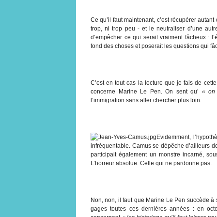
Ce qu’il faut maintenant, c’est récupérer autant q
trop, ni trop peu - et le neutraliser d’une aut
d’empêcher ce qui serait vraiment fâcheux : l
fond des choses et poserait les questions qui fâch
C’est en tout cas la lecture que je fais de cet
concerne Marine Le Pen. On sent qu’
« on
l’immigration sans aller chercher plus loin.
Evidemment, l’hypothès
infréquentable. Camus se dépêche d’ailleurs d
participait également un monstre incarné, so
L’horreur absolue. Celle qui ne pardonne pas.
Non, non, il faut que Marine Le Pen succède à 
gages toutes ces dernières années : en oct