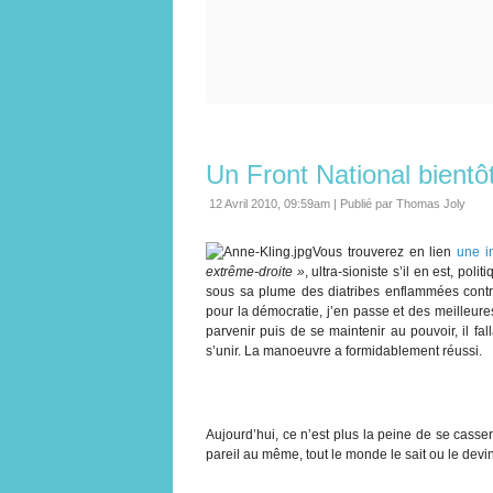
Un Front National bientô
12 Avril 2010, 09:59am
|
Publié par Thomas Joly
Vous trouverez en lien
une i
extrême-droite »
, ultra-sioniste s’il en est, po
sous sa plume des diatribes enflammées contre 
pour la démocratie, j’en passe et des meilleur
parvenir puis de se maintenir au pouvoir, il fal
s’unir. La manoeuvre a formidablement réussi.
Aujourd’hui, ce n’est plus la peine de se casse
pareil au même, tout le monde le sait ou le devi