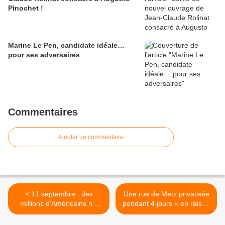
Pinochet !
Marine Le Pen, candidate idéale…
pour ses adversaires
Commentaires
Ajouter un commentaire
< 11 septembre : des
Une rue de Metz privatisée
millions d’Américains n’y
pendant 4 jours « en raison
croient plus (par Christophe
des fêtes juives » >
Servan)