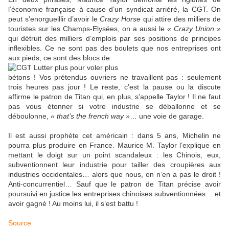
l’économie française à cause d’un syndicat arriéré, la CGT. On
peut s’enorgueillir d’avoir le
Crazy Horse
qui attire des milliers de
touristes sur les Champs-Elysées, on a aussi le
« Crazy Union »
qui détruit des milliers d’emplois par ses positions de principes
inflexibles. Ce ne sont pas des boulets que nos entreprises ont
aux pieds, ce sont des blocs de
bétons ! Vos prétendus ouvriers ne travaillent pas : seulement
trois heures pas jour ! Le reste, c’est la pause ou la discute
affirme le patron de Titan qui, en plus, s’appelle Taylor ! Il ne faut
pas vous étonner si votre industrie se déballonne et se
déboulonne,
« that’s the french way »
… une voie de garage.
Il est aussi prophète cet américain : dans 5 ans, Michelin ne
pourra plus produire en France. Maurice M. Taylor l’explique en
mettant le doigt sur un point scandaleux : les Chinois, eux,
subventionnent leur industrie pour tailler des croupières aux
industries occidentales… alors que nous, on n’en a pas le droit !
Anti-concurrentiel… Sauf que le patron de Titan précise avoir
poursuivi en justice les entreprises chinoises subventionnées… et
avoir gagné ! Au moins lui, il s’est battu !
Source