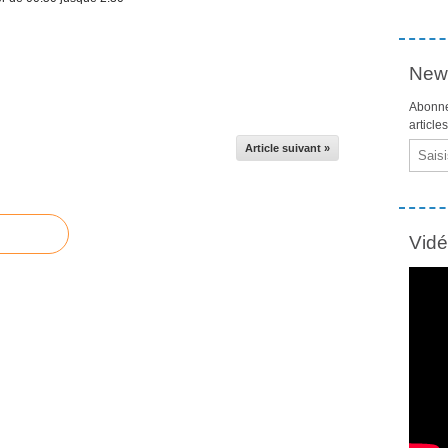
News
Abonne
article
Email
Article suivant »
Vid