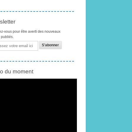
letter
z-vous pour être averti des nouveaux
s publiés.
éo du moment