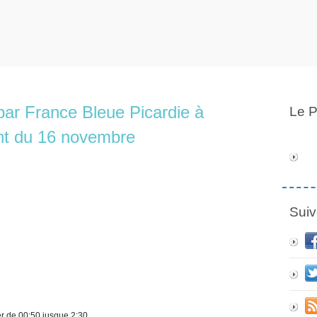
par France Bleue Picardie à
Le P
nt du 16 novembre
Suiv
r de 00:50 jusque 2:30