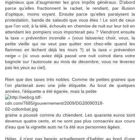
ingénieux que d’augmenter les gros impôts généraux. D’abord
parce qu’elles fractionnent le racket, le rendant, par illusion
d’optique, moins voyant. Ensuite parce qu’elles paralysent la
protestation, bande de salauds que vous êtes ! Le sort de ceux
que l’on voit, à la télé, échoués en chemise de nuit sur leur toit en
attendant les pompiers vous importerait peu ? Viendront ensuite
la taxe
« prévention incendie »
(vous laisseriez choir, vous, la
petite vieille qui ne veut pas quitter son chez-elle quand les
flammes en lèchent déjà les murs ?) et la taxe
« prévention
neige »
(si vous aviez déjà passé une nuit coincé dans votre
bagnole sur l’autoroute au mois de décembre, vous ne lèveriez
pas les yeux au ciel).
Rien que des taxes très nobles. Comme de petites graines que
l’on planterait avec une jolie étiquette. Au bout de quelques
années, l’étiquette a été égarée, mais la petite
graine a poussé comme du chiendent. Les quarante euros sont
devenus quatre cents, et ne sont pas plus consacrés aux cours
d’eau que la vignette auto ne l’a été aux personnes âgées.
Hélas, il n’est pas besoin actuellement d’habiter au bord d’une