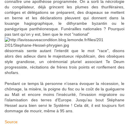
connaître une apothéose programmée. On a sorti la nécrologie
du congélateur, déjà grincent les plumes des thuriféraires,
cortèges et délégations se préparent, des drapeaux se mettent
en berne et les déclarations pleuvent qui donnent dans la
louange hagiographique, le dithyrambe byzantin ou le
panégyrique panthéonesque. Funérailles nationales ? Pourquoi
pas tant qu'on y est, bien que le mot "national"
désormais sente autant l'interdit que le mot "race", disons
alors des adieux dans le majestueux républicain, des obsèques
style grandiose, un cérémonial pluriel associant Te Deum
progressiste, récitations de frères trois points et ronflement des
shofars.
Pendant ce temps là personne n'osera évoquer la récession, le
chômage, la misère, la poigne du fisc ou le coût de la guéguerre
au Mali et encore moins l'insécurité, l'invasion migratoire ou
l'islamisation des terres d'Europe. Jusqu'au bout Stéphane
Hessel aura bien servi le Système ! Cela dit, il est toujours fort
dommage de mourir, même à 95 ans.
Source