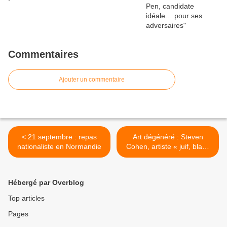
Commentaires
Ajouter un commentaire
< 21 septembre : repas
Art dégénéré : Steven
nationaliste en Normandie
Cohen, artiste « juif, blanc
et pédé », le sexe
enrubanné, tiré par un coq
>
Hébergé par Overblog
Top articles
Pages