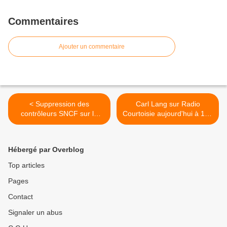
Commentaires
Ajouter un commentaire
< Suppression des
Carl Lang sur Radio
contrôleurs SNCF sur la
Courtoisie aujourd'hui à 18h
ligne Paris-Beauvais
>
considérée comme la plus
dangereuse de France !
Hébergé par Overblog
Top articles
Pages
Contact
Signaler un abus