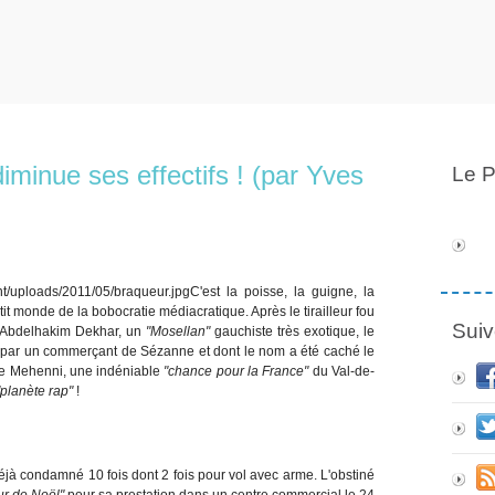
iminue ses effectifs ! (par Yves
Le P
C'est la poisse, la guigne, la
t monde de la bobocratie médiacratique. Après le tirailleur fou
Suiv
e Abdelhakim Dekhar, un
"Mosellan"
gauchiste très exotique, le
ié par un commerçant de Sézanne et dont le nom a été caché le
ihe Mehenni, une indéniable
"chance pour la France"
du Val-de-
"planète rap"
!
 déjà condamné 10 fois dont 2 fois pour vol avec arme. L'obstiné
ur de Noël"
pour sa prestation dans un centre commercial le 24