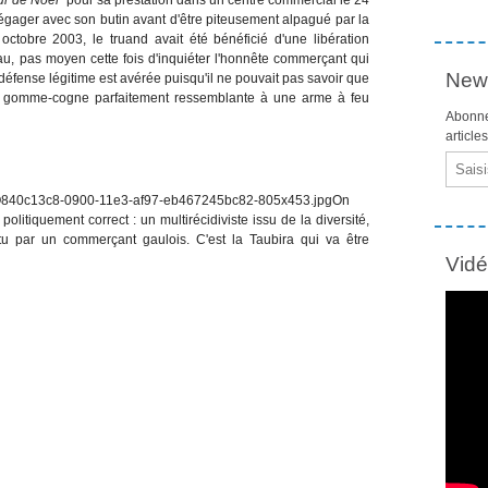
 dégager avec son butin avant d'être piteusement alpagué par la
tobre 2003, le truand avait été bénéficié d'une libération
eau, pas moyen cette fois d'inquiéter l'honnête commerçant qui
News
 défense légitime est avérée puisqu'il ne pouvait pas savoir que
e gomme-cogne parfaitement ressemblante à une arme à feu
Abonne
article
Email
On
olitiquement correct : un multirécidiviste issu de la diversité,
tu par un commerçant gaulois. C'est la Taubira qui va être
Vid