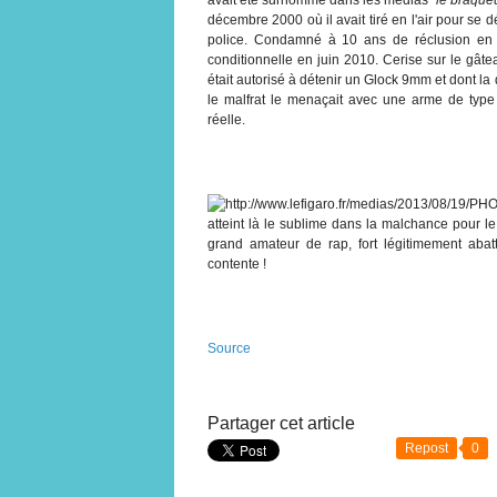
décembre 2000 où il avait tiré en l'air pour se
police. Condamné à 10 ans de réclusion en oc
conditionnelle en juin 2010. Cerise sur le gât
était autorisé à détenir un Glock 9mm et dont la
le malfrat le menaçait avec une arme de typ
réelle.
atteint là le sublime dans la malchance pour le p
grand amateur de rap, fort légitimement abat
contente !
Source
Partager cet article
Repost
0