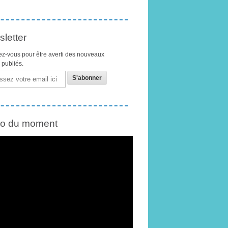
letter
z-vous pour être averti des nouveaux
s publiés.
éo du moment