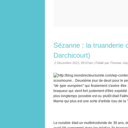
Sézanne : la truanderie d
Darchicourt)
2 Décembre 2013, 09:07am
|
Publié par Thomas Joly
scoumoune... Deuxième jour de deuil pour le peti
"de type européen"
qui finalement s'avère êtr
braqueur qui vient fort justement d'être expéd
plus longtemps possible est ou plutôt était Fat
Marne qui plus est une sorte d'artiste issu de la
Le nuisible était un multirécidiviste de 36 ans,
avait été surnommé dans les médias
"le braque