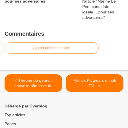
pour ses adversaires
Commentaires
Ajouter un commentaire
< Théorie du genre :
Patrick Klugman, un joli
nouvelle offensive de
CV... >
Vincent Peillon et de Najat
Vallaud-Belkacem contre
les enfants français
Hébergé par Overblog
Top articles
Pages