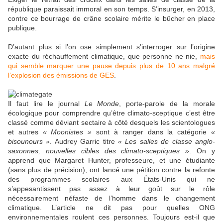
république paraissait immoral en son temps. S’insurger, en 2013,
contre ce bourrage de crâne scolaire mérite le bûcher en place
publique.
D’autant plus si l’on ose simplement s’interroger sur l’origine
exacte du réchauffement climatique, que personne ne nie,
mais
qui semble marquer une pause depuis plus de 10 ans malgré
l’explosion des émissions de GES
.
Il faut lire le journal
Le Monde
, porte-parole de la morale
écologique pour comprendre qu’être climato-sceptique c’est être
classé comme déviant sectaire à côté desquels les scientologues
et autres
« Moonistes »
sont à ranger dans la catégorie
«
bisounours »
. Audrey Garric titre
« Les salles de classe anglo-
saxonnes, nouvelles cibles des climato-sceptiques »
. On y
apprend que Margaret Hunter, professeure, et une étudiante
(sans plus de précision), ont lancé une pétition contre la refonte
des programmes scolaires aux États-Unis qui ne
s’appesantissent pas assez à leur goût sur le rôle
nécessairement néfaste de l’homme dans le changement
climatique. L’article ne dit pas pour quelles ONG
environnementales roulent ces personnes. Toujours est-il que