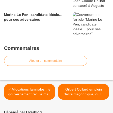
Marine Le Pen, candidate idéale…
pour ses adversaires
Commentaires
Ajouter un commentaire
< Allocations familiales : le
Gilbert Collard en plein
gouvernement recule mais
délire maçonnique, ou la
matraquera bien les
haine de la France
familles françaises (par
chrétienne >
Yves Darchicourt)
Hébergé par Overblog