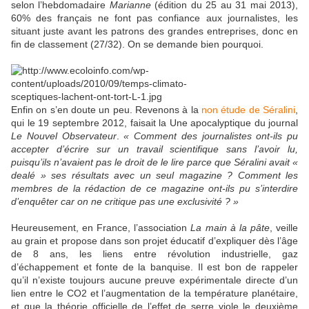
selon l’hebdomadaire
Marianne
(édition du 25 au 31 mai 2013),
60% des français ne font pas confiance aux journalistes, les
situant juste avant les patrons des grandes entreprises, donc en
fin de classement (27/32). On se demande bien pourquoi.
Enfin on s’en doute un peu. Revenons à la
non étude de Séralini
,
qui le 19 septembre 2012, faisait la Une apocalyptique du journal
Le Nouvel Observateur
.
« Comment des journalistes ont-ils pu
accepter d’écrire sur un travail scientifique sans l’avoir lu,
puisqu’ils n’avaient pas le droit de le lire parce que Séralini avait «
dealé » ses résultats avec un seul magazine ? Comment les
membres de la rédaction de ce magazine ont-ils pu s’interdire
d’enquêter car on ne critique pas une exclusivité ? »
Heureusement, en France, l’association
La main à la pâte
, veille
au grain et propose dans son projet éducatif d’expliquer dès l’âge
de 8 ans, les liens entre révolution industrielle, gaz
d’échappement et fonte de la banquise. Il est bon de rappeler
qu’il n’existe toujours aucune preuve expérimentale directe d’un
lien entre le CO2 et l’augmentation de la température planétaire,
et que la théorie officielle de l’effet de serre viole le deuxième