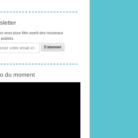
letter
z-vous pour être averti des nouveaux
s publiés.
éo du moment