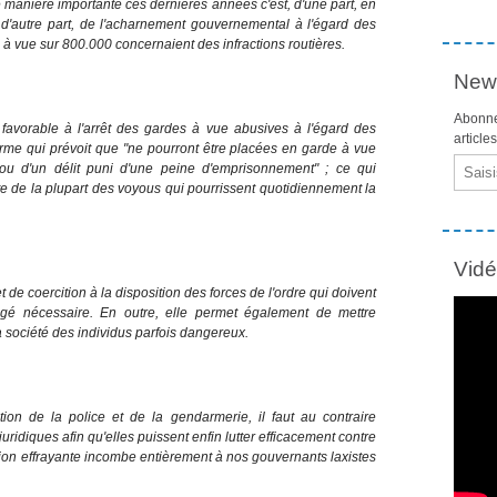
 manière importante ces dernières années c'est, d'une part, en
 d'autre part, de l'acharnement gouvernemental à l'égard des
à vue sur 800.000 concernaient des infractions routières.
News
Abonne
t favorable à l'arrêt des gardes à vue abusives à l'égard des
article
forme qui prévoit que "ne pourront être placées en garde à vue
Email
u d'un délit puni d'une peine d'emprisonnement" ; ce qui
te de la plupart des voyous qui pourrissent quotidiennement la
Vid
de coercition à la disposition des forces de l'ordre qui doivent
gé nécessaire. En outre, elle permet également de mettre
la société des individus parfois dangereux.
ction de la police et de la gendarmerie, il faut au contraire
ridiques afin qu'elles puissent enfin lutter efficacement contre
ation effrayante incombe entièrement à nos gouvernants laxistes