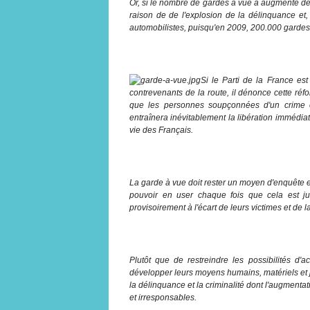
Or, si le nombre de gardes à vue a augmenté de
raison de de l'explosion de la délinquance et,
automobilistes, puisqu'en 2009, 200.000 gardes 
Si le Parti de la France es
contrevenants de la route, il dénonce cette ré
que les personnes soupçonnées d'un crime o
entraînera inévitablement la libération immédia
vie des Français.
La garde à vue doit rester un moyen d'enquête et 
pouvoir en user chaque fois que cela est ju
provisoirement à l'écart de leurs victimes et de 
Plutôt que de restreindre les possibilités d'a
développer leurs moyens humains, matériels et ju
la délinquance et la criminalité dont l'augment
et irresponsables.