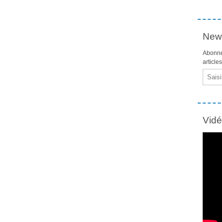
News
Abonne
article
Email
Vid