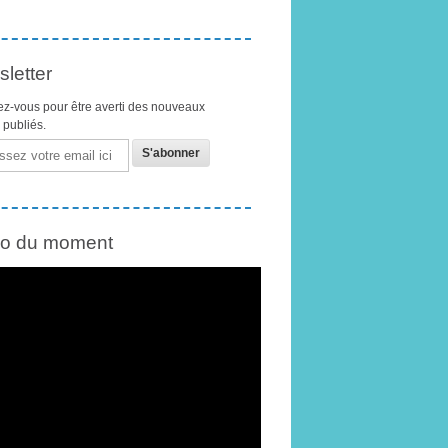
letter
z-vous pour être averti des nouveaux
s publiés.
éo du moment