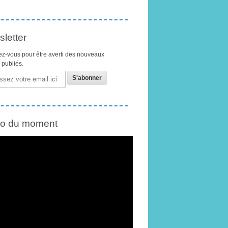
letter
z-vous pour être averti des nouveaux
s publiés.
éo du moment