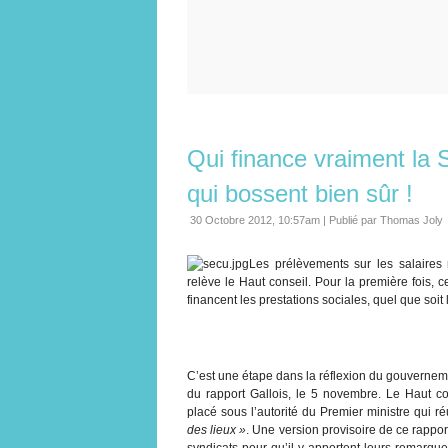
Qui finance vraiment la 
qui bossent bien sûr !
30 Octobre 2012, 10:57am
|
Publié par Thomas Joly
Les prélèvements sur les salaires 
relève le Haut conseil. Pour la première fois,
financent les prestations sociales, quel que soit 
C’est une étape dans la réflexion du gouvernement
du rapport Gallois, le 5 novembre. Le Haut co
placé sous l’autorité du Premier ministre qui r
des lieux »
. Une version provisoire de ce rappo
syndicats pour qu’il y apportent leurs remarqu