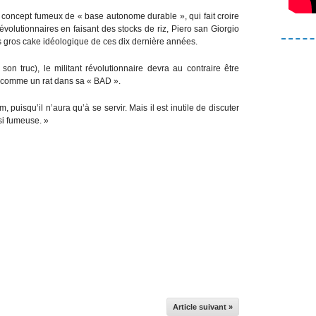
 concept fumeux de « base autonome durable », qui fait croire
révolutionnaires en faisant des stocks de riz, Piero san Giorgio
s gros cake idéologique de ces dix dernière années.
n truc), le militant révolutionnaire devra au contraire être
er comme un rat dans sa « BAD ».
, puisqu’il n’aura qu’à se servir. Mais il est inutile de discuter
si fumeuse. »
Article suivant »