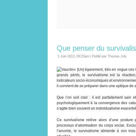
Que penser du survivali
1 Juin 2013, 09:23am
|
Publié par Thomas Joly
« [Un] égarement, très en vogue ces t
grands périls, le survivalisme est la réactio
indicateurs socio-économiques et environnement
il convient de se préparer dans une optique de s
Que l’on soit clair : il est parfaitement sain
psychologiquement à la convergence des catas
s’agite bien souvent un individualisme exacerbé q
Ce survivalisme relève alors d’une posture 
processus d’atomisation du corps social. Exclu
l’anomie, le survivalisme alimente à son insu 