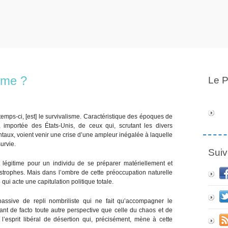
sme ?
Le P
emps-ci, [est] le survivalisme. Caractéristique des époques de
n, importée des États-Unis, de ceux qui, scrutant les divers
aux, voient venir une crise d’une ampleur inégalée à laquelle
urvie.
Suiv
 et légitime pour un individu de se préparer matériellement et
trophes. Mais dans l’ombre de cette préoccupation naturelle
ui acte une capitulation politique totale.
passive de repli nombriliste qui ne fait qu’accompagner le
ant de facto toute autre perspective que celle du chaos et de
l’esprit libéral de désertion qui, précisément, mène à cette