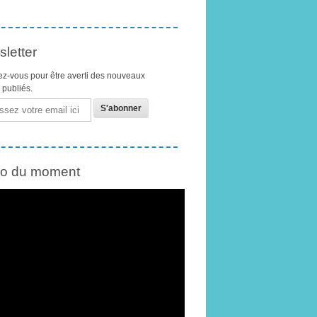
letter
z-vous pour être averti des nouveaux
s publiés.
éo du moment