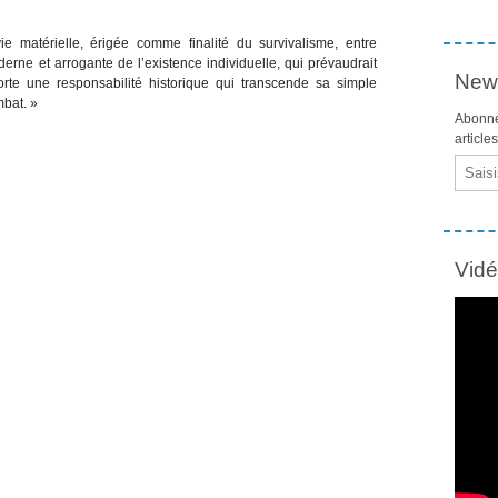
ie matérielle, érigée comme finalité du survivalisme, entre
erne et arrogante de l’existence individuelle, qui prévaudrait
News
orte une responsabilité historique qui transcende sa simple
mbat. »
Abonne
article
Email
Vid