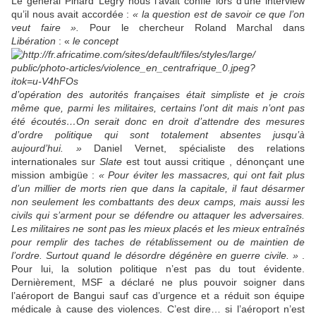
Le général Pinard Legry nous l’avait confié lors d’une interview
qu’il nous avait accordée :
« la question est de savoir ce que l’on
veut faire ».
Pour le chercheur Roland Marchal dans
Libération
: «
le concept
d’opération des autorités françaises était simpliste et je crois
même que, parmi les militaires, certains l’ont dit mais n’ont pas
été écoutés…On serait donc en droit d’attendre des mesures
d’ordre politique qui sont totalement absentes jusqu’à
aujourd’hui. »
Daniel Vernet, spécialiste des relations
internationales sur
Slate
est tout aussi critique , dénonçant une
mission ambigüe :
« Pour éviter les massacres, qui ont fait plus
d’un millier de morts rien que dans la capitale, il faut désarmer
non seulement les combattants des deux camps, mais aussi les
civils qui s’arment pour se défendre ou attaquer les adversaires.
Les militaires ne sont pas les mieux placés et les mieux entraînés
pour remplir des taches de rétablissement ou de maintien de
l’ordre. Surtout quand le désordre dégénère en guerre civile. »
.
Pour lui, la solution politique n’est pas du tout évidente.
Dernièrement, MSF a déclaré ne plus pouvoir soigner dans
l’aéroport de Bangui sauf cas d’urgence et a réduit son équipe
médicale à cause des violences. C’est dire… si l’aéroport n’est