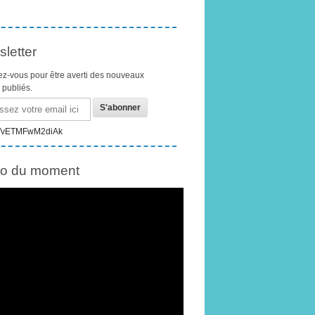
letter
z-vous pour être averti des nouveaux
s publiés.
éo du moment