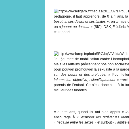
pédagogie, il faut apprendre, de 0 à 4 ans, l
besoins, ses désirs et ses limites
», en termes d
en «
jouant au docteur
» (SIC). DSK, Frédéric M
ce rapport…
Mais les auteurs préviennent nos bon socialiste
pour pouvoir promouvoir la sexualité à la garde
sur des peurs et des préjugés.
» Pour lutter
information objective, scientifiquement correct
parents de l’enfant. Ce n’est donc plus à la fa
meilleur des mondes…
A quatre ans, quand ils ont bien appris «
le
encouragé à «
explorer les différentes iden
«
l’égalité entre les sexes
» et surtout «
l’amitié