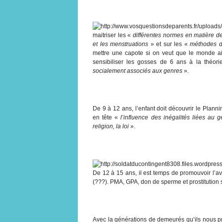
maitriser les «
différentes normes en matière de
et les menstruations
» et sur les «
méthodes d
mettre une capote si on veut que le monde ail
sensibiliser les gosses de 6 ans à la théor
socialement associés aux genres
».
De 9 à 12 ans, l’enfant doit découvrir le Plannin
en tête «
l’influence des inégalités liées au 
religion, la loi
».
De 12 à 15 ans, il est temps de promouvoir l’a
(???). PMA, GPA, don de sperme et prostitution s
Avec la générations de demeurés qu’ils nous p