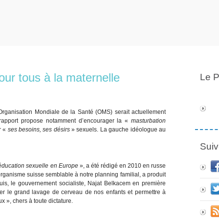
ur tous à la maternelle
Le P
Organisation Mondiale de la Santé (OMS) serait actuellement
 rapport propose notamment d’encourager la «
masturbation
r «
ses besoins, ses désirs
» sexuels. La gauche idéologue au
Suiv
’éducation sexuelle en Europe
», a été rédigé en 2010 en russe
organisme suisse semblable à notre planning familial, a produit
uis, le gouvernement socialiste, Najat Belkacem en première
er le grand lavage de cerveau de nos enfants et permettre à
 », chers à toute dictature.