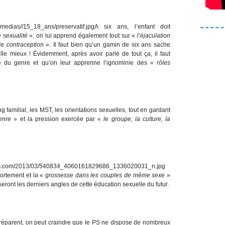
A six ans, l’enfant doit
 sexualité
», on lui apprend également tout sur «
l’éjaculation
e contraception
». Il faut bien qu’un gamin de six ans sache
le mieux ! Évidemment, après avoir parlé de tout ça, il faut
ie du genre et qu’on leur apprenne l’ignominie des «
rôles
g familial, les MST, les orientations sexuelles, tout en gardant
genre
» et la pression exercée par «
le groupe, la culture, la
vortement et la «
grossesse dans les couples de même sexe
»
eront les derniers angles de cette éducation sexuelle du futur.
réparent, on peut craindre que le PS ne dispose de nombreux