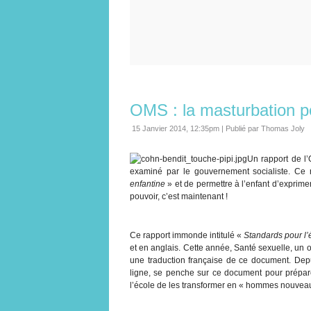
OMS : la masturbation po
15 Janvier 2014, 12:35pm
|
Publié par Thomas Joly
Un rapport de l’
examiné par le gouvernement socialiste. Ce
enfantine
» et de permettre à l’enfant d’exprime
pouvoir, c’est maintenant !
Ce rapport immonde intitulé «
Standards pour l
et en anglais. Cette année, Santé sexuelle, un 
une traduction française de ce document. Dep
ligne, se penche sur ce document pour prépar
l’école de les transformer en « hommes nouveaux