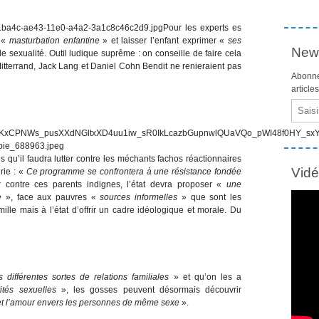
Pour les experts es
a «
masturbation enfantine
» et laisser l’enfant exprimer «
ses
News
e sexualité. Outil ludique suprême : on conseille de faire cela
itterrand, Jack Lang et Daniel Cohn Bendit ne renieraient pas
Abonne
article
Email
s qu’il faudra lutter contre les méchants fachos réactionnaires
Vid
rie : «
Ce programme se confrontera à une résistance fondée
 contre ces parents indignes, l’état devra proposer «
une
e
», face aux pauvres «
sources informelles
» que sont les
mille mais à l’état d’offrir un cadre idéologique et morale. Du
s différentes sortes de relations familiales
» et qu’on les a
tités sexuelles
», les gosses peuvent désormais découvrir
 et l’amour envers les personnes de même sexe
».