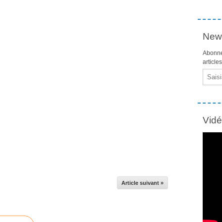
News
Abonne
article
Email
Vid
Article suivant »