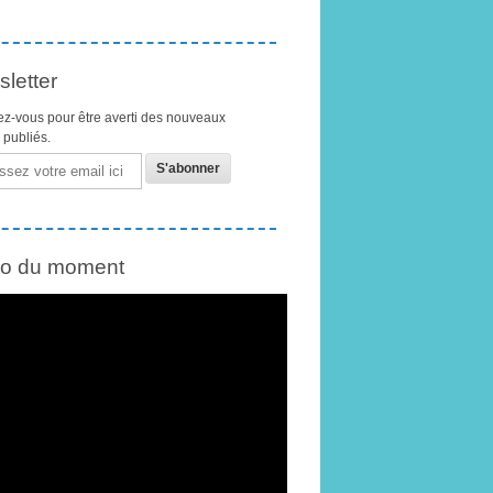
letter
z-vous pour être averti des nouveaux
s publiés.
éo du moment