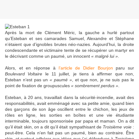
Après la mort de Clément Méric, la gauche a hurlé partout
qu’Esteban et ses camarades Samuel, Alexandre et Stéphane
n’étaient que d’ignobles brutes néo-nazies. Aujourd’hui, la droite
condescendante et victimaire tente de se récupérer un martyr en
le décrivant comme un paumé, un innocent
« malgré lui »
.
Alors, et en réponse à
l’article de Didier Bourjon
paru sur
Boulevard Voltaire
le 11 juillet, je tiens à affirmer que non,
Esteban n’est pas un
« paumé »
, et que non, je ne suis pas le
point de fixation de groupuscules
« sombrement perdus »
.
Esteban, à 20 ans, travaillait dans la sécurité-incendie, avait des
responsabilités, avait emménagé avec sa petite amie, quand bien
des garçons de son âge oscillent entre le chichon, les jeux de
rôles en ligne, les sorties en boîtes et une vie étudiante
interminable, toujours sponsorisée par papa et maman. On a dit
qu’il était skin, on a dit qu’il était sympathisant de
Troisième voie
:
peut-être. Cela n’en fait pas un paumé, bien au contraire. Être
skin, et surtout adhérer aux idées que j’ai défendues à
Troisième