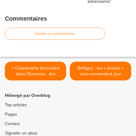
Commentaires
Ajouter un commentaire
< Catastrophe ferroviaire
Brétigny : les « jeunes »
dans l'Essonne : des
vous emmerdent (par
racailles étrangères
Morgane Menguy) >
dépouillent les cadavres et
caillassent les secouristes !
Hébergé par Overblog
Top articles
Pages
Contact
Signaler un abus