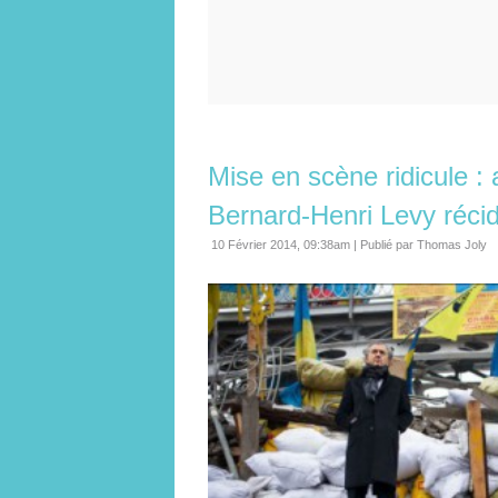
Mise en scène ridicule : 
Bernard-Henri Levy récidi
10 Février 2014, 09:38am
|
Publié par Thomas Joly