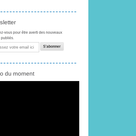
letter
z-vous pour être averti des nouveaux
s publiés.
éo du moment