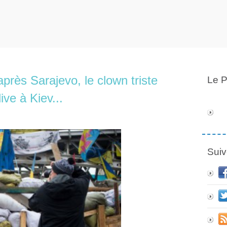
après Sarajevo, le clown triste
Le P
ve à Kiev...
Suiv