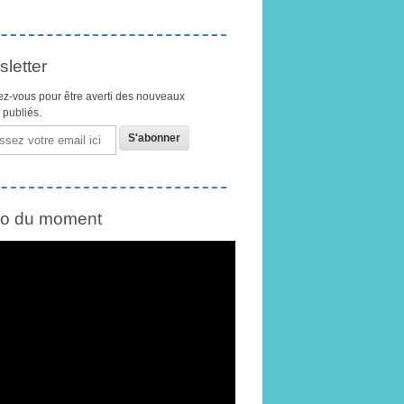
letter
z-vous pour être averti des nouveaux
s publiés.
éo du moment