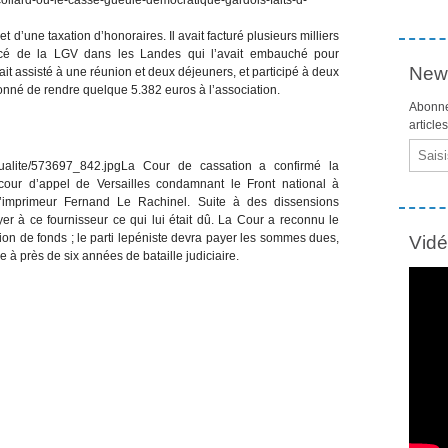
t d’une taxation d’honoraires. Il avait facturé plusieurs milliers
acé de la LGV dans les Landes qui l’avait embauché pour
News
avait assisté à une réunion et deux déjeuners, et participé à deux
donné de rendre quelque 5.382 euros à l’association.
Abonne
article
Email
La Cour de cassation a confirmé la
our d’appel de Versailles condamnant le Front national à
l’imprimeur Fernand Le Rachinel. Suite à des dissensions
ayer à ce fournisseur ce qui lui était dû. La Cour a reconnu le
sion de fonds ; le parti lepéniste devra payer les sommes dues,
Vid
à près de six années de bataille judiciaire.