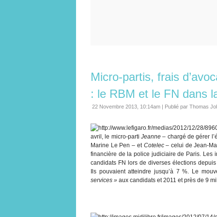
Micro-partis, frais d’avoc
: le RBM et le FN dans la
22 Novembre 2013, 10:14am
|
Publié par Thomas Jo
avril, le micro-parti
Jeanne
– chargé de gérer l’
Marine Le Pen – et
Cotelec
– celui de Jean-Mar
financière de la police judiciaire de Paris. Le
candidats FN lors de diverses élections depui
Ils pouvaient atteindre jusqu’à 7 %. Le mouv
services »
aux candidats et 2011 et près de 9 mi