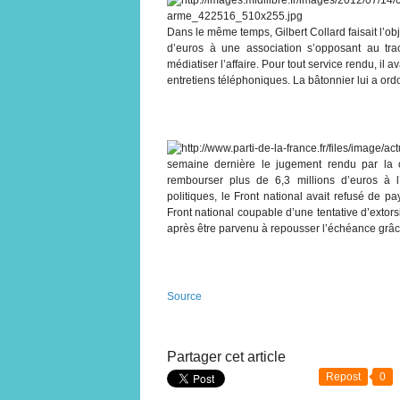
Dans le même temps, Gilbert Collard faisait l’obje
d’euros à une association s’opposant au tr
médiatiser l’affaire. Pour tout service rendu, il 
entretiens téléphoniques. La bâtonnier lui a or
semaine dernière le jugement rendu par la c
rembourser plus de 6,3 millions d’euros à 
politiques, le Front national avait refusé de p
Front national coupable d’une tentative d’extor
après être parvenu à repousser l’échéance grâce 
Source
Partager cet article
Repost
0