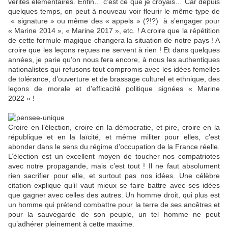
vérités élémentaires. Enfin… c’est ce que je croyais… Car depuis
quelques temps, on peut à nouveau voir fleurir le même type de
« signature » ou même des « appels » (?!?) à s’engager pour
« Marine 2014 », « Marine 2017 », etc. ! A croire que la répétition
de cette formule magique changera la situation de notre pays ! A
croire que les leçons reçues ne servent à rien ! Et dans quelques
années, je parie qu’on nous fera encore, à nous les authentiques
nationalistes qui refusons tout compromis avec les idées femelles
de tolérance, d’ouverture et de brassage culturel et ethnique, des
leçons de morale et d’efficacité politique signées « Marine
2022 » !
Croire en l’élection, croire en la démocratie, et pire, croire en la
république et en la laïcité, et même militer pour elles, c’est
abonder dans le sens du régime d’occupation de la France réelle.
L’élection est un excellent moyen de toucher nos compatriotes
avec notre propagande, mais c’est tout ! Il ne faut absolument
rien sacrifier pour elle, et surtout pas nos idées. Une célèbre
citation explique qu’il vaut mieux se faire battre avec ses idées
que gagner avec celles des autres. Un homme droit, qui plus est
un homme qui prétend combattre pour la terre de ses ancêtres et
pour la sauvegarde de son peuple, un tel homme ne peut
qu’adhérer pleinement à cette maxime.