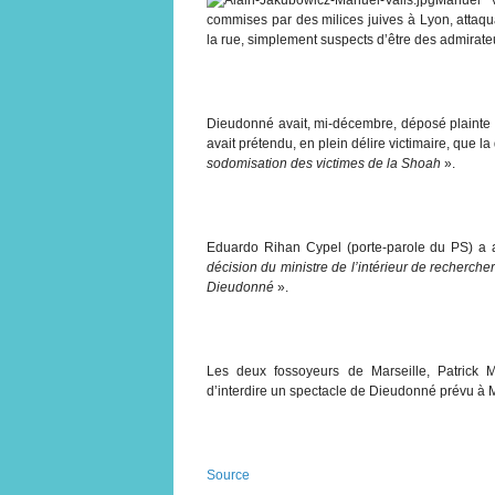
commises par des milices juives à Lyon, attaqu
la rue, simplement suspects d’être des admirat
Dieudonné avait, mi-décembre, déposé plainte c
avait prétendu, en plein délire victimaire, que l
sodomisation des victimes de la Shoah
».
Eduardo Rihan Cypel (porte-parole du PS) a 
décision du ministre de l’intérieur de recherche
Dieudonné
».
Les deux fossoyeurs de Marseille, Patrick 
d’interdire un spectacle de Dieudonné prévu à Ma
Source