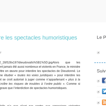
ire les spectacles humoristiques
Le P
ly
Alors que les
nt jamais été aussi nombreux et violents en France, le ministre
Suiv
ettre en œuvre pour interdire les spectacles de Dieudonné. Le
rme étudier «
toutes les voies juridiques
» pour interdire les
t se croit autorisé à juger comme n’appartenant «
plus à la
oître les risques de troubles à l’ordre public
». Comme si
 grave que l’interdiction de spectacles humoristiques.
alls n’a pas réagi par contre aux agressions violentes