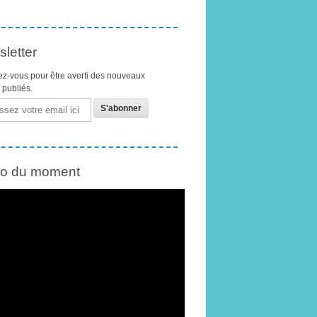
letter
z-vous pour être averti des nouveaux
s publiés.
éo du moment