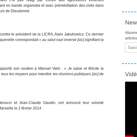
ant en bande organisée et avec préméditation des civils dans
eurs de Dieudonné.
News
Abonne
ontre le président de la LICRA, Alain Jakubowicz. Ce dernier
article
a quenelle correspondait «
au salut nazi inversé [sic] signifiant la
Email
apporté son soutien à Manuel Valls : «
Je salue et félicite la
Vid
r tous les moyens pour interdire les réunions publiques [sic] de
Menucci et Jean-Claude Gaudin, ont annoncé leur volonté
rseille le 2 février 2014.