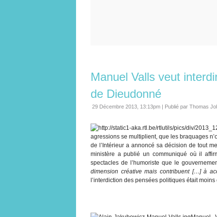
Manuel Valls veut interd
de Dieudonné
29 Décembre 2013, 13:13pm
|
Publié par Thomas Jo
agressions se multiplient, que les braquages n’o
de l’Intérieur a annoncé sa décision de tout m
ministère a publié un communiqué où il affi
spectacles de l’humoriste que le gouvernemen
dimension créative mais contribuent […] à accr
l’interdiction des pensées politiques était moins
Manuel V