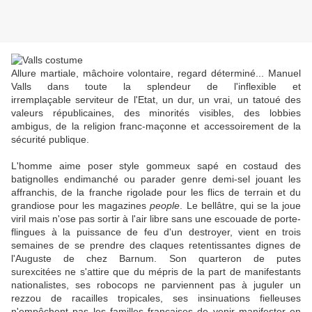
Allure martiale, mâchoire volontaire, regard déterminé... Manuel
Valls dans toute la splendeur de l'inflexible et
irremplaçable serviteur de l'Etat, un dur, un vrai, un tatoué des
valeurs républicaines, des minorités visibles, des lobbies
ambigus, de la religion franc-maçonne et accessoirement de la
sécurité publique.
L'homme aime poser style gommeux sapé en costaud des
batignolles endimanché ou parader genre demi-sel jouant les
affranchis, de la franche rigolade pour les flics de terrain et du
grandiose pour les magazines
people
. Le bellâtre, qui se la joue
viril mais n'ose pas sortir à l'air libre sans une escouade de porte-
flingues à la puissance de feu d'un destroyer, vient en trois
semaines de se prendre des claques retentissantes dignes de
l'Auguste de chez Barnum. Son quarteron de putes
surexcitées ne s'attire que du mépris de la part de manifestants
nationalistes, ses robocops ne parviennent pas à juguler un
rezzou de racailles tropicales, ses insinuations fielleuses
n'empêchent pas les familles françaises de venir manifester en