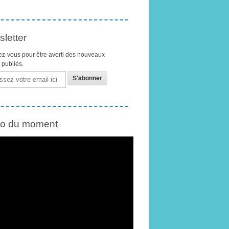
letter
z-vous pour être averti des nouveaux
s publiés.
éo du moment