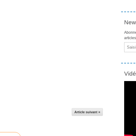
News
Abonne
article
Email
Vid
Article suivant »