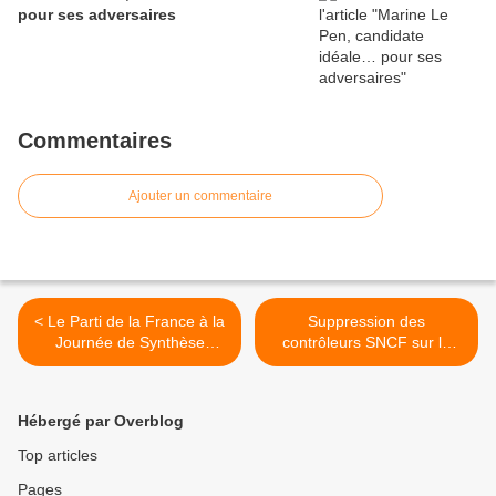
pour ses adversaires
Commentaires
Ajouter un commentaire
< Le Parti de la France à la
Suppression des
Journée de Synthèse
contrôleurs SNCF sur la
Nationale à Rungis le 11
ligne Paris-Beauvais
novembre 2013
considérée comme la plus
dangereuse de France ! >
Hébergé par Overblog
Top articles
Pages