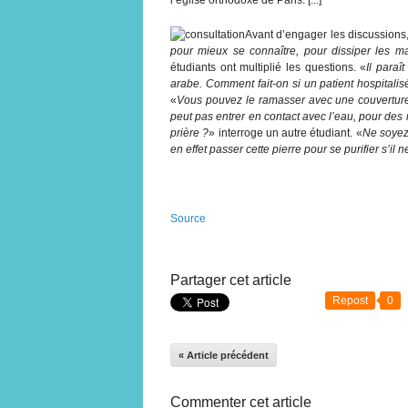
Avant d’engager les discussions,
pour mieux se connaître, pour dissiper les ma
étudiants ont multiplié les questions. «
Il para
arabe. Comment fait-on si un patient hospitalisé
«
Vous pouvez le ramasser avec une couverture,
peut pas entrer en contact avec l’eau, pour des 
prière ?
» interroge un autre étudiant. «
Ne soyez
en effet passer cette pierre pour se purifier s’il n
Source
Partager cet article
Repost
0
« Article précédent
Commenter cet article