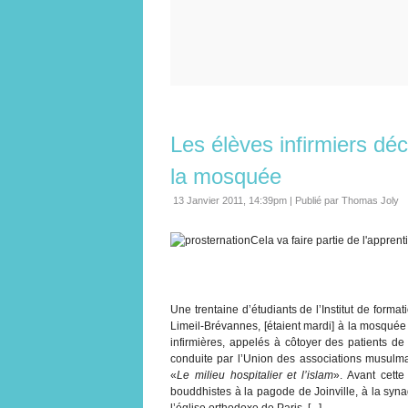
Les élèves infirmiers dé
la mosquée
13 Janvier 2011, 14:39pm
|
Publié par Thomas Joly
Cela va faire partie de l'appren
Une trentaine d’étudiants de l’Institut de format
Limeil-Brévannes, [étaient mardi] à la mosquée de
infirmières, appelés à côtoyer des patients de
conduite par l’Union des associations musulm
«
Le milieu hospitalier et l’islam
». Avant cette
bouddhistes à la pagode de Joinville, à la syn
l’église orthodoxe de Paris. [...]