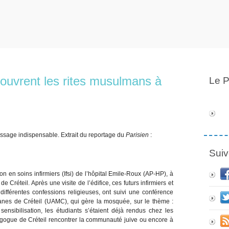
couvrent les rites musulmans à
Le P
tissage indispensable. Extrait du reportage du
Parisien
:
Suiv
ion en soins infirmiers (Ifsi) de l’hôpital Emile-Roux (AP-HP), à
 Créteil. Après une visite de l’édifice, ces futurs infirmiers et
 différentes confessions religieuses, ont suivi une conférence
anes de Créteil (UAMC), qui gère la mosquée, sur le thème :
 sensibilisation, les étudiants s’étaient déjà rendus chez les
agogue de Créteil rencontrer la communauté juive ou encore à