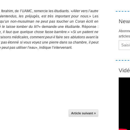
 Ibrahim, de l’UAMC, remercie les étudiants. «
Aller vers l’autre
lentendus, les préjugés, est très important pour nous
.» Les
News
ît qu’un non-musulman ne peut pas toucher un Coran écrit en
 le laisse tomber du lit?
» demande une étudiante. Réponse :
Abonne
 il faut que quelque chose fasse barrière
.» «
Si un patient ne
article
raisons médicales, comment peut-il faire ses ablutions avant la
 pas étonné si vous voyez une pierre dans sa chambre, il peut
Email
e peut pas utiliser l’eau
», indique l’intervenant.
Vid
Article suivant »