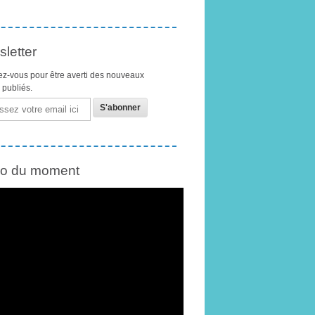
letter
z-vous pour être averti des nouveaux
s publiés.
éo du moment