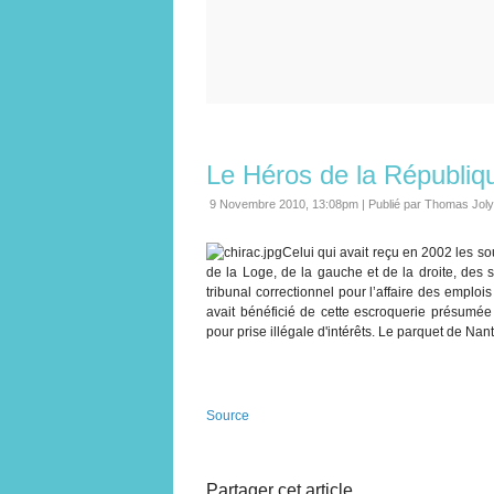
Le Héros de la Républiqu
9 Novembre 2010, 13:08pm
|
Publié par Thomas Joly
Celui qui avait reçu en 2002 les so
de la Loge, de la gauche et de la droite, des 
tribunal correctionnel pour l’affaire des emplois 
avait bénéficié de cette escroquerie présumée 
pour prise illégale d'intérêts. Le parquet de Nant
Source
Partager cet article