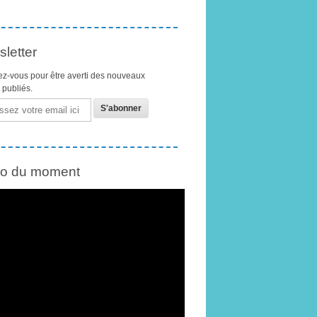
letter
z-vous pour être averti des nouveaux
s publiés.
éo du moment