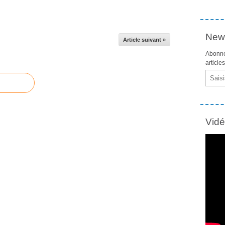
News
Article suivant »
Abonne
article
Email
Vid