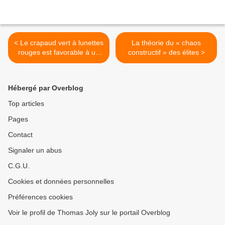
< Le crapaud vert à lunettes
La théorie du « chaos
rouges est favorable à un
constructif » des élites >
jour férié pour Kippour et
l’Aïd-el-Kebir
Hébergé par Overblog
Top articles
Pages
Contact
Signaler un abus
C.G.U.
Cookies et données personnelles
Préférences cookies
Voir le profil de Thomas Joly sur le portail Overblog