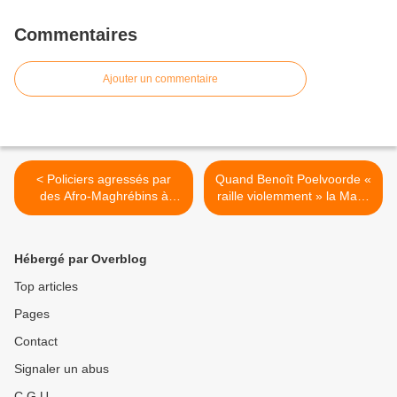
Commentaires
Ajouter un commentaire
< Policiers agressés par
Quand Benoît Poelvoorde «
des Afro-Maghrébins à
raille violemment » la Manif
Marseille : la sénatrice PS
pour tous… (par Gabrielle
Samia Ghali prend le parti
Cluzel) >
des agresseurs
Hébergé par Overblog
Top articles
Pages
Contact
Signaler un abus
C.G.U.