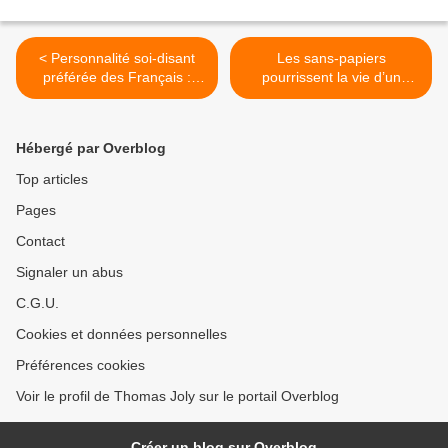
< Personnalité soi-disant
Les sans-papiers
préférée des Français :
pourrissent la vie d’un
l'Africain Omar Sy détrône
hopital et mettent en
le franco-camerounais
danger les autres patients >
Noah
Hébergé par Overblog
Top articles
Pages
Contact
Signaler un abus
C.G.U.
Cookies et données personnelles
Préférences cookies
Voir le profil de Thomas Joly sur le portail Overblog
Créer un blog sur Overblog