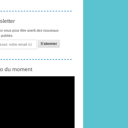
letter
z-vous pour être averti des nouveaux
s publiés.
éo du moment