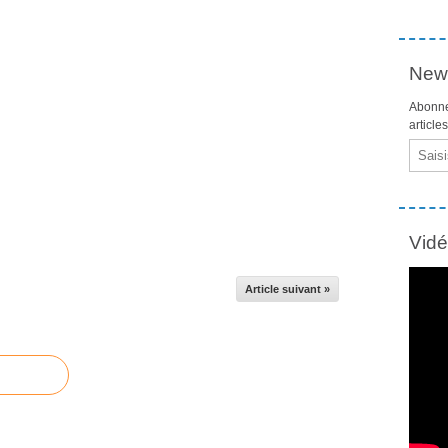
News
Abonne
article
Email
Vid
Article suivant »