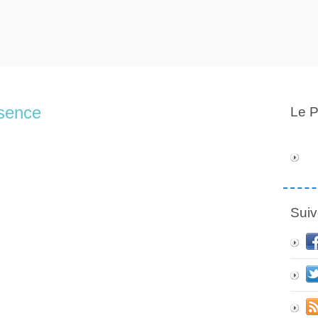
ssence
Le P
Suiv