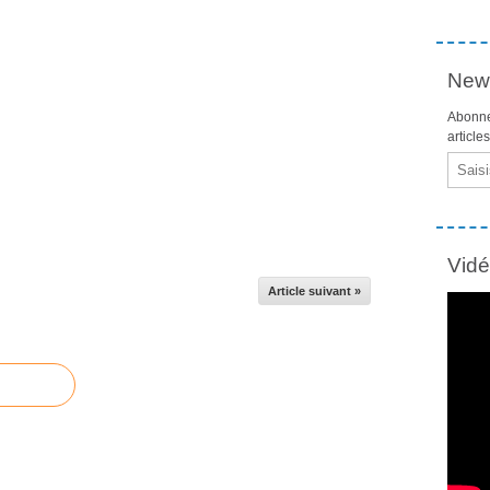
News
Abonne
article
Email
Vid
Article suivant »