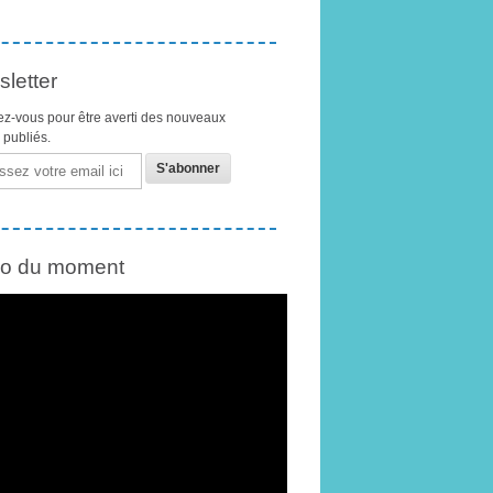
letter
z-vous pour être averti des nouveaux
s publiés.
éo du moment