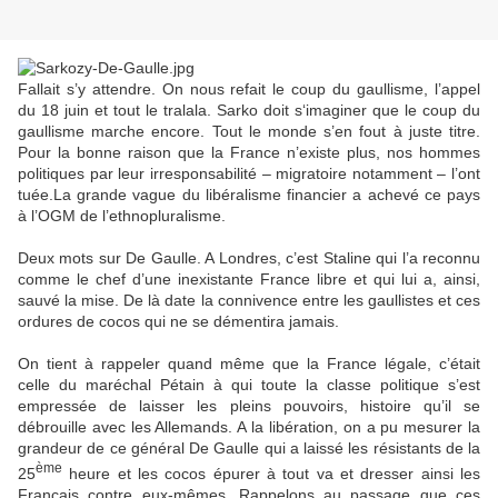
Fallait s’y attendre. On nous refait le coup du gaullisme, l’appel
du 18 juin et tout le tralala. Sarko doit s‘imaginer que le coup du
gaullisme marche encore. Tout le monde s’en fout à juste titre.
Pour la bonne raison que la France n’existe plus, nos hommes
politiques par leur irresponsabilité – migratoire notamment – l’ont
tuée.La grande vague du libéralisme financier a achevé ce pays
à l’OGM de l’ethnopluralisme.
Deux mots sur De Gaulle. A Londres, c’est Staline qui l’a reconnu
comme le chef d’une inexistante France libre et qui lui a, ainsi,
sauvé la mise. De là date la connivence entre les gaullistes et ces
ordures de cocos qui ne se démentira jamais.
On tient à rappeler quand même que la France légale, c’était
celle du maréchal Pétain à qui toute la classe politique s’est
empressée de laisser les pleins pouvoirs, histoire qu’il se
débrouille avec les Allemands. A la libération, on a pu mesurer la
grandeur de ce général De Gaulle qui a laissé les résistants de la
ème
25
heure et les cocos épurer à tout va et dresser ainsi les
Français contre eux-mêmes. Rappelons au passage que ces