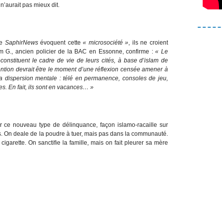
n’aurait pas mieux dit.
de
SaphirNews
évoquent cette
« microsociété »
, ils ne croient
lam G., ancien policier de la BAC en Essonne, confirme :
« Le
constituent le cadre de vie de leurs cités, à base d’islam de
étention devrait être le moment d’une réflexion censée amener à
la dispersion mentale : télé en permanence, consoles de jeu,
les. En fait, ils sont en vacances… »
er ce nouveau type de délinquance, façon islamo-racaille sur
. On deale de la poudre à tuer, mais pas dans la communauté.
cigarette. On sanctifie la famille, mais on fait pleurer sa mère