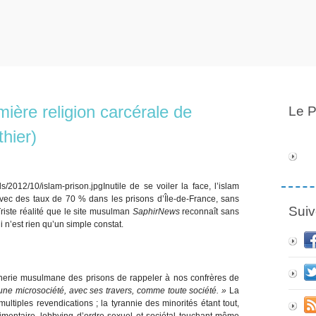
mière religion carcérale de
Le P
hier)
Inutile de se voiler la face, l’islam
avec des taux de 70 % dans les prisons d’Île-de-France, sans
Suiv
riste réalité que le site musulman
SaphirNews
reconnaît sans
n’est rien qu’un simple constat.
mônerie musulmane des prisons de rappeler à nos confrères de
une microsociété, avec ses travers, comme toute société. »
La
multiples revendications ; la tyrannie des minorités étant tout,
alimentaire, lobbying d’ordre sexuel et sociétal touchant même