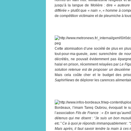
jusqu’à la langue de Molière : dire
« auteure
différée »
plutôt que
« nain »
,
« homme à compr
de compétition victimaire et de pleurniche à tous
Cette atomisation d’une société de plus en plu
tout-pour-ma-gueule, avec surenchère de nouv
décrétés, ne pouvait évidemment pas épargne
halal en prison, récemment relayées par
Le Fig
solution retenue est de proposer un deuxième
Mais cela coûte cher et le budget des prison
SaphirNews
de déplorer les carences alimentair
Bordeaux, l’imam Tareq Oubrou, évoquait le suj
l’association
Fils de France
:
« En tant qu’aumôn
détenus qui me disent : “Je suis un bon mu
etc.” Ce à quoi je réponds immanquablement : “
Mais après, il faut savoir tendre la main à ces 