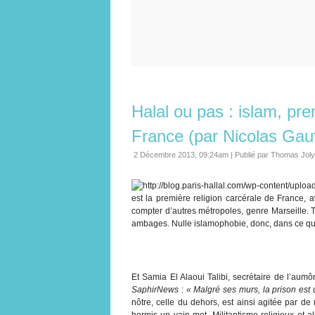
Halal ou pas : islam, pre
France (par Nicolas Gaut
2 Décembre 2013, 09:24am
|
Publié par Thomas Joly
est la première religion carcérale de France, 
compter d’autres métropoles, genre Marseille. T
ambages. Nulle islamophobie, donc, dans ce qui 
Et Samia El Alaoui Talibi, secrétaire de l’au
SaphirNews
:
« Malgré ses murs, la prison est 
nôtre, celle du dehors, est ainsi agitée par de 
hormis un vain mot. Militantisme religieux et 