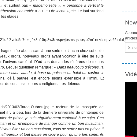
 »
et surtout pas
« mademoiselle »
,
« personne à verticalité
éhension contrariée »
au lieu de
« con »
, etc. Le tout sur fond
 les étages.
News
Abonne
article
Email
s fragmentée aboutissant à une sorte de chacun-chez-soi et de
eaux droits, nouveaux droits ayant vocation à être de suite
r l’univers carcéral. D’où ces demandes réitérées de menus
aro
. Lequel quotidien remarque :
« Dans beaucoup d’écoles, la
 menu sans viande, à base de poisson ou halal ou casher. »
Vid
s, déjà pauvre, est encore moins extensible à l’infini. Et
es de certains de leurs coreligionnaires détenus.
Le recteur de la mosquée de
et il y a peu, lors de la dernière université de printemps de
ier de prison, je suis régulièrement confronté à ce sujet. Ces
sulman et on m’empêche de manger comme un bon musulman,
Si vous étiez un bon musulman, vous ne seriez pas en prison !”
malheureux et tout mettre en œuvre pour qu’une fois sortis, ils