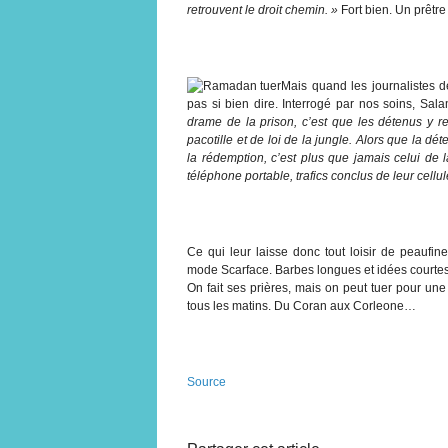
retrouvent le droit chemin. »
Fort bien. Un prêtre 
Mais quand les journalistes 
pas si bien dire. Interrogé par nos soins, Sa
drame de la prison, c’est que les détenus y re
pacotille et de loi de la jungle. Alors que la d
la rédemption, c’est plus que jamais celui de 
téléphone portable, trafics conclus de leur cellu
Ce qui leur laisse donc tout loisir de peaufin
mode Scarface. Barbes longues et idées courtes
On fait ses prières, mais on peut tuer pour une 
tous les matins. Du Coran aux Corleone…
Source