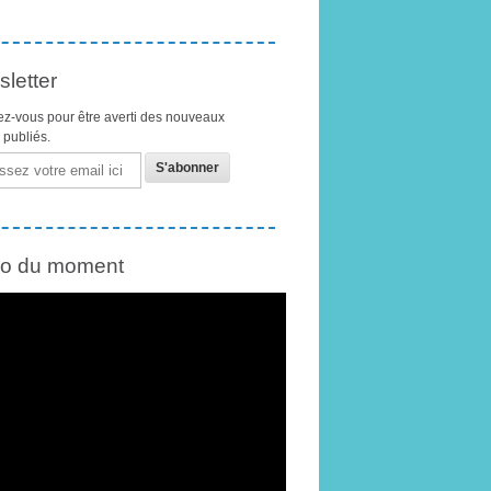
letter
z-vous pour être averti des nouveaux
s publiés.
éo du moment