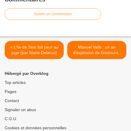
Ajouter un commentaire
< L’île de Sein fait peur au
Manuel Valls : un an
juge (par Marie Delarue)
d’explosion de l’insécurité
en chiffres ! >
Hébergé par Overblog
Top articles
Pages
Contact
Signaler un abus
C.G.U.
Cookies et données personnelles