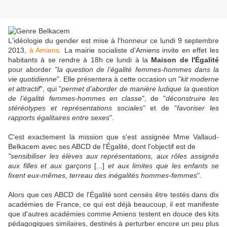
L'idéologie du gender est mise à l'honneur ce lundi 9 septembre
2013,
à Amiens.
La mairie socialiste d'Amiens invite en effet les
habitants à se rendre à 18h ce lundi à la
Maison de l'Égalité
pour aborder
"la question de l’égalité femmes-hommes dans la
vie quotidienne
". Elle présentera à cette occasion un "
kit moderne
et attractif
", qui "
permet d’aborder de manière ludique la question
de l’égalité femmes-hommes en classe
", de "
déconstruire les
stéréotypes et représentations sociales
" et de "
favoriser les
rapports égalitaires entre sexes
".
C'est exactement la mission que s'est assignée Mme Vallaud-
Belkacem avec ses ABCD de l'Égalité, dont l'objectif est de
"sensibiliser les élèves aux représentations, aux rôles assignés
aux filles et aux garçons
[...]
et aux limites que les enfants se
fixent eux-mêmes, terreau des inégalités hommes-femmes
".
Alors que ces ABCD de l'Égalité sont censés être testés dans dix
académies de France, ce qui est déjà beaucoup, il est manifeste
que d'autres académies comme Amiens testent en douce des kits
pédagogiques similaires, destinés à perturber encore un peu plus