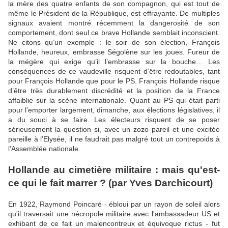
la mère des quatre enfants de son compagnon, qui est tout de
même le Président de la République, est effrayante. De multiples
signaux avaient montré récemment la dangerosité de son
comportement, dont seul ce brave Hollande semblait inconscient.
Ne citons qu’un exemple : le soir de son élection, François
Hollande, heureux, embrasse Ségolène sur les joues. Fureur de
la mégère qui exige qu’il l’embrasse sur la bouche… Les
conséquences de ce vaudeville risquent d’être redoutables, tant
pour François Hollande que pour le PS. François Hollande risque
d’être très durablement discrédité et la position de la France
affaiblie sur la scène internationale. Quant au PS qui était parti
pour l’emporter largement, dimanche, aux élections législatives, il
a du souci à se faire. Les électeurs risquent de se poser
sérieusement la question si, avec un zozo pareil et une excitée
pareille à l’Elysée, il ne faudrait pas malgré tout un contrepoids à
l’Assemblée nationale.
Hollande au cimetière militaire : mais qu'est-
ce qui le fait marrer ? (par Yves Darchicourt)
En 1922, Raymond Poincaré - ébloui par un rayon de soleil alors
qu'il traversait une nécropole militaire avec l'ambassadeur US et
exhibant de ce fait un malencontreux et équivoque rictus - fut