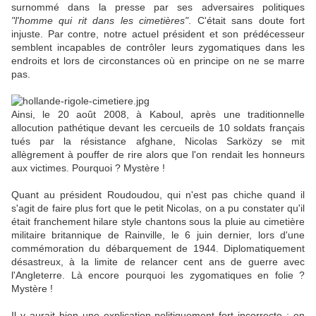
surnommé dans la presse par ses adversaires politiques
"l'homme qui rit dans les cimetières"
. C'était sans doute fort
injuste. Par contre, notre actuel président et son prédécesseur
semblent incapables de contrôler leurs zygomatiques dans les
endroits et lors de circonstances où en principe on ne se marre
pas.
Ainsi, le 20 août 2008, à Kaboul, après une traditionnelle
allocution pathétique devant les cercueils de 10 soldats français
tués par la résistance afghane, Nicolas Sarközy se mit
allègrement à pouffer de rire alors que l'on rendait les honneurs
aux victimes. Pourquoi ? Mystère !
Quant au président Roudoudou, qui n'est pas chiche quand il
s'agit de faire plus fort que le petit Nicolas, on a pu constater qu'il
était franchement hilare style chantons sous la pluie au cimetière
militaire britannique de Rainville, le 6 juin dernier, lors d'une
commémoration du débarquement de 1944. Diplomatiquement
désastreux, à la limite de relancer cent ans de guerre avec
l'Angleterre. Là encore pourquoi les zygomatiques en folie ?
Mystère !
Il y aurait bien une explication politiquement fort incorrecte : en