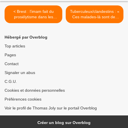
< Brest : l’imam fait du
Tuberculeux/clandestins : «
prosélytisme dans les
Ces malades-là sont des
écoles de la commune !
bombes bactériologiques »
>
Hébergé par Overblog
Top articles
Pages
Contact
Signaler un abus
C.G.U.
Cookies et données personnelles
Préférences cookies
Voir le profil de Thomas Joly sur le portail Overblog
Créer un blog sur Overblog