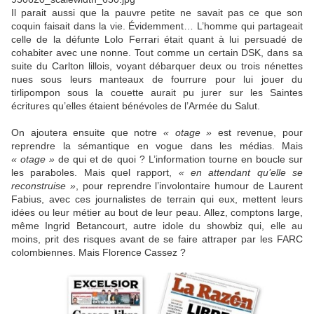
Il parait aussi que la pauvre petite ne savait pas ce que son
coquin faisait dans la vie. Évidemment… L’homme qui partageait
celle de la défunte Lolo Ferrari était quant à lui persuadé de
cohabiter avec une nonne. Tout comme un certain DSK, dans sa
suite du Carlton lillois, voyant débarquer deux ou trois nénettes
nues sous leurs manteaux de fourrure pour lui jouer du
tirlipompon sous la couette aurait pu jurer sur les Saintes
écritures qu’elles étaient bénévoles de l’Armée du Salut.
On ajoutera ensuite que notre
« otage »
est revenue, pour
reprendre la sémantique en vogue dans les médias. Mais
« otage »
de qui et de quoi ? L’information tourne en boucle sur
les paraboles. Mais quel rapport,
« en attendant qu’elle se
reconstruise »
, pour reprendre l’involontaire humour de Laurent
Fabius, avec ces journalistes de terrain qui eux, mettent leurs
idées ou leur métier au bout de leur peau. Allez, comptons large,
même Ingrid Betancourt, autre idole du showbiz qui, elle au
moins, prit des risques avant de se faire attraper par les FARC
colombiennes. Mais Florence Cassez ?