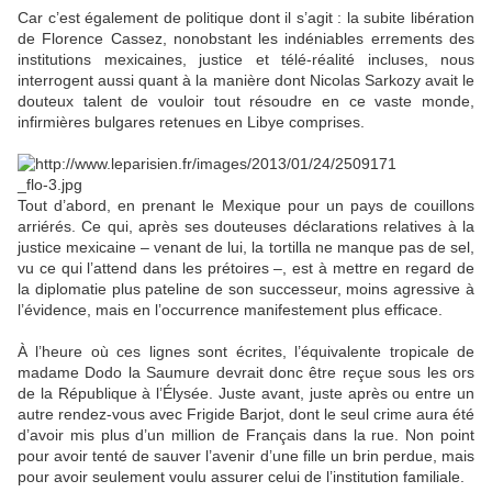
Car c’est également de politique dont il s’agit : la subite libération
de Florence Cassez, nonobstant les indéniables errements des
institutions mexicaines, justice et télé-réalité incluses, nous
interrogent aussi quant à la manière dont Nicolas Sarkozy avait le
douteux talent de vouloir tout résoudre en ce vaste monde,
infirmières bulgares retenues en Libye comprises.
Tout d’abord, en prenant le Mexique pour un pays de couillons
arriérés. Ce qui, après ses douteuses déclarations relatives à la
justice mexicaine – venant de lui, la tortilla ne manque pas de sel,
vu ce qui l’attend dans les prétoires –, est à mettre en regard de
la diplomatie plus pateline de son successeur, moins agressive à
l’évidence, mais en l’occurrence manifestement plus efficace.
À l’heure où ces lignes sont écrites, l’équivalente tropicale de
madame Dodo la Saumure devrait donc être reçue sous les ors
de la République à l’Élysée. Juste avant, juste après ou entre un
autre rendez-vous avec Frigide Barjot, dont le seul crime aura été
d’avoir mis plus d’un million de Français dans la rue. Non point
pour avoir tenté de sauver l’avenir d’une fille un brin perdue, mais
pour avoir seulement voulu assurer celui de l’institution familiale.