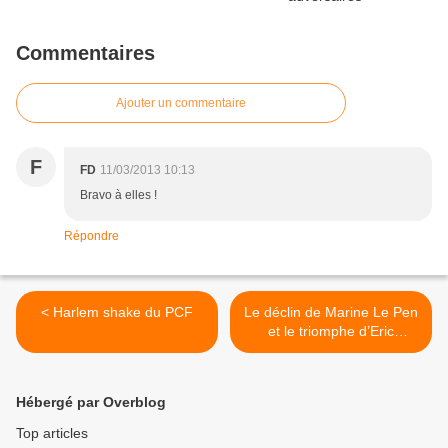
Commentaires
Ajouter un commentaire
F
FD
11/03/2013 10:13
Bravo à elles !
Répondre
< Harlem shake du PCF
Le déclin de Marine Le Pen
et le triomphe d’Eric
Zemmour (par Nicolas
Bonnal) >
Hébergé par Overblog
Top articles