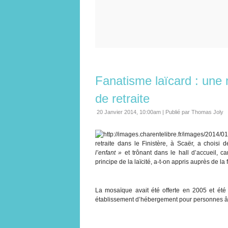
Fanatisme laïcard : une
de retraite
20 Janvier 2014, 10:00am
|
Publié par Thomas Joly
retraite dans le Finistère, à Scaër, a chois
l’enfant »
et trônant dans le hall d’accueil, car
principe de la laïcité, a-t-on appris auprès de la
La mosaïque avait été offerte en 2005 et été 
établissement d’hébergement pour personnes 