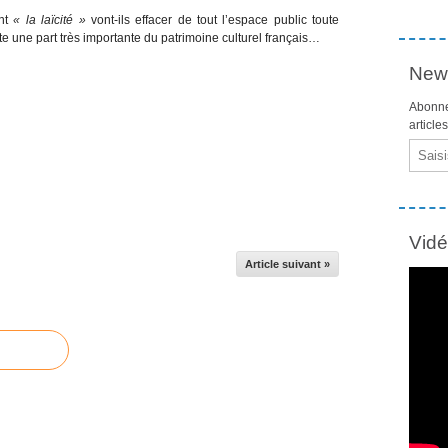
ent
« la laïcité »
vont-ils effacer de tout l’espace public toute
e une part très importante du patrimoine culturel français…
News
Abonne
article
Email
Vid
Article suivant »