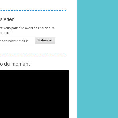
letter
z-vous pour être averti des nouveaux
s publiés.
éo du moment