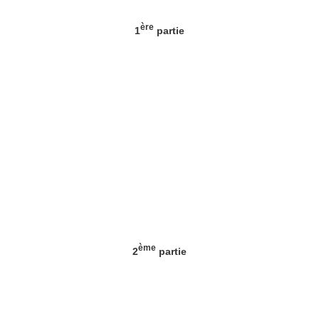
ère
1
partie
ème
2
partie