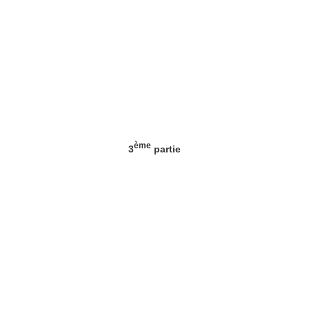
ème
3
partie