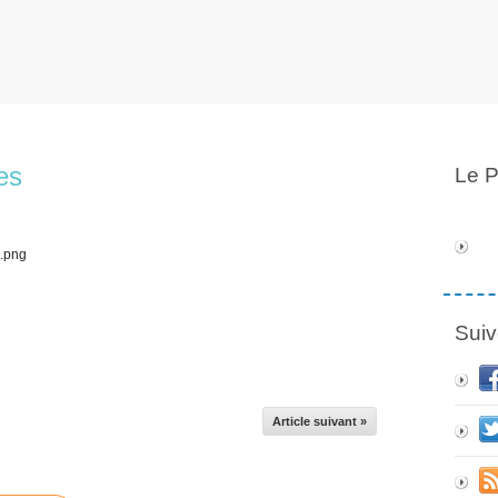
es
Le P
Suiv
Article suivant »