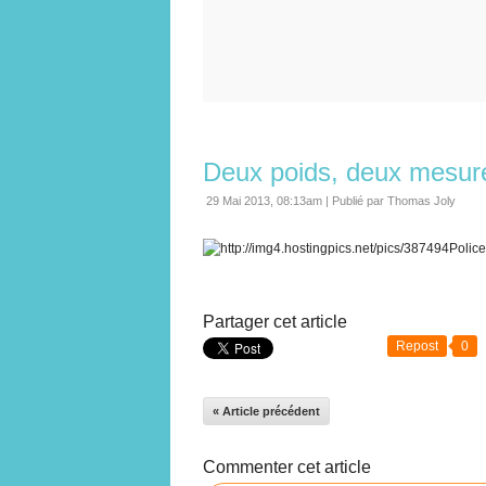
Deux poids, deux mesur
29 Mai 2013, 08:13am
|
Publié par Thomas Joly
Partager cet article
Repost
0
« Article précédent
Commenter cet article