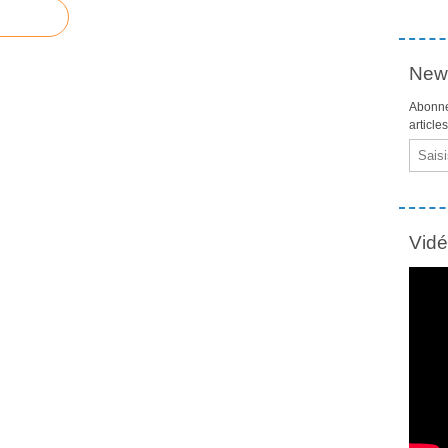
News
Abonne
article
Email
Vid