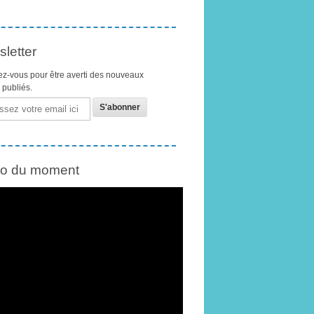
letter
z-vous pour être averti des nouveaux
s publiés.
éo du moment