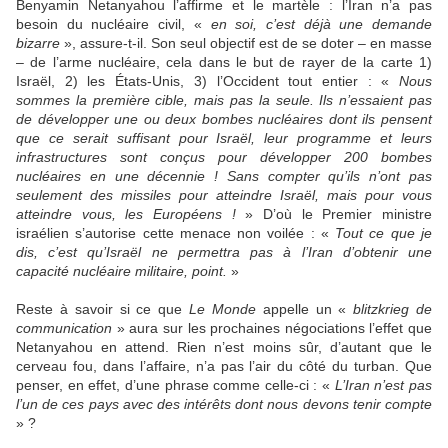
Benyamin Netanyahou l’affirme et le martèle : l’Iran n’a pas
besoin du nucléaire civil, «
en soi, c’est déjà une demande
bizarre
», assure-t-il. Son seul objectif est de se doter – en masse
– de l’arme nucléaire, cela dans le but de rayer de la carte 1)
Israël, 2) les États-Unis, 3) l’Occident tout entier : «
Nous
sommes la première cible, mais pas la seule. Ils n’essaient pas
de développer une ou deux bombes nucléaires dont ils pensent
que ce serait suffisant pour Israël, leur programme et leurs
infrastructures sont conçus pour développer 200 bombes
nucléaires en une décennie ! Sans compter qu’ils n’ont pas
seulement des missiles pour atteindre Israël, mais pour vous
atteindre vous, les Européens !
» D’où le Premier ministre
israélien s’autorise cette menace non voilée : «
Tout ce que je
dis, c’est qu’Israël ne permettra pas à l’Iran d’obtenir une
capacité nucléaire militaire, point.
»
Reste à savoir si ce que
Le Monde
appelle un «
blitzkrieg de
communication
» aura sur les prochaines négociations l’effet que
Netanyahou en attend. Rien n’est moins sûr, d’autant que le
cerveau fou, dans l’affaire, n’a pas l’air du côté du turban. Que
penser, en effet, d’une phrase comme celle-ci : «
L’Iran n’est pas
l’un de ces pays avec des intérêts dont nous devons tenir compte
» ?