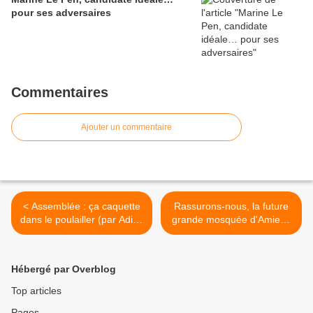
pour ses adversaires
Commentaires
Ajouter un commentaire
< Assemblée : ça caquette
Rassurons-nous, la future
dans le poulailler (par Adien
grande mosquée d'Amiens
Abauzit)
sera de style « gothique »...
>
Hébergé par Overblog
Top articles
Pages