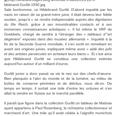
Sale bonhomme, ce Hildebrand Gurlitt. D’abord inquiété par les
nazis en raison de sa grand-mère juive, il était devenu leur fidèle
soutien, jusqu’à «
se rendre indispensable auprès des dignitaires
du IIIe Reich, grâce à ses innombrables contacts et à ses
immenses connaissances artistiques
». Il fut même le VRP de
Goebbels, chargé de vendre à l’étranger des «
tableaux d’“art
dégénéré” exposés dans des musées allemands
». Inquiété à la
fin de la Seconde Guerre mondiale, il s’en sortit en remettant en
avant ses origines juives, expliquant même avoir «
aidé des juifs
et des artistes persécutés en achetant leurs biens
». Et c’est ainsi
que Hildebrand Gurlitt se constitua une collection estimée
aujourd’hui autour d’un milliard d’euros.
Gurlitt junior a donc passé sa vie le nez sur des chefs-d’œuvre.
Bien planqués à l’abri du monde et de la lumière, au milieu de
boîtes de conserve périmées et de détritus, nous dit-on. De
temps en temps, il sortait une toile d’entre les ordures et s’en
allait la vendre en Suisse sur le marché parallèle.
Il paraît que figure dans la collection Gurlitt un tableau de Matisse
ayant appartenu à Paul Rosenberg, le richissime collectionneur et
marchand d’art. Une toile qu’il avait cédée à l’aigrefin munichois