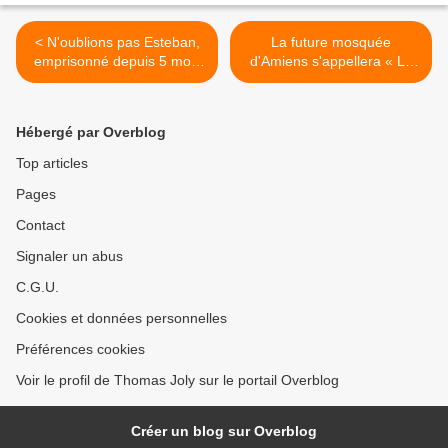
< N'oublions pas Esteban,
La future mosquée
emprisonné depuis 5 mois
d'Amiens s'appellera « La
pour s'être défendu contre
Conquête (Al Fath) » >
une agression de
gauchistes
Hébergé par Overblog
Top articles
Pages
Contact
Signaler un abus
C.G.U.
Cookies et données personnelles
Préférences cookies
Voir le profil de Thomas Joly sur le portail Overblog
Créer un blog sur Overblog